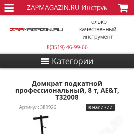
ZAPMAGAZIN.RU Инструменты
Только
качественный
инструмент
8(3519) 46-99-66
Категории
Домкрат подкатной
профессиональный, 8 т, AE&T,
T32008
Артикул:
389926
в наличии