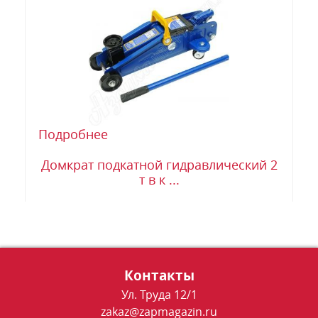
Подробнее
Домкрат подкатной гидравлический 2
т в к ...
Контакты
Ул. Труда 12/1
zakaz@zapmagazin.ru