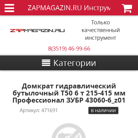
ZAPMAGAZIN.RU Инструменты
Только
качественный
инструмент
8(3519) 46-99-66
Категории
Домкрат гидравлический
бутылочный T50 6 т 215-415 мм
Профессионал ЗУБР 43060-6_z01
Артикул:
471691
в наличии