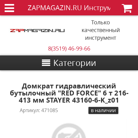
ZAPMAGAZIN.RU Инструменты
Только
качественный
инструмент
8(3519) 46-99-66
Категории
Домкрат гидравлический
бутылочный "RED FORCE" 6 т 216-
413 мм STAYER 43160-6-K_z01
Артикул:
471085
в наличии