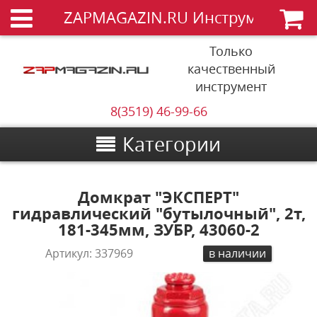
ZAPMAGAZIN.RU Инструменты
Только
качественный
инструмент
8(3519) 46-99-66
Категории
Домкрат "ЭКСПЕРТ"
гидравлический "бутылочный", 2т,
181-345мм, ЗУБР, 43060-2
Артикул:
337969
в наличии