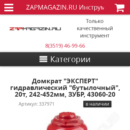
ZAPMAGAZIN.RU Инструменты
Только
качественный
инструмент
8(3519) 46-99-66
Категории
Домкрат "ЭКСПЕРТ"
гидравлический "бутылочный",
20т, 242-452мм, ЗУБР, 43060-20
Артикул:
337971
в наличии