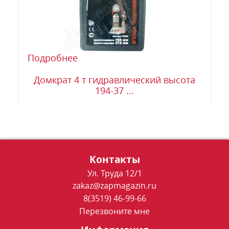
Подробнее
Домкрат 4 т гидравлический высота
194-37 ...
Контакты
Ул. Труда 12/1
zakaz@zapmagazin.ru
8(3519) 46-99-66
Перезвоните мне