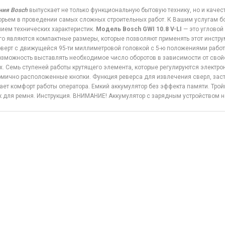
ния Bosch
выпускает не только функциональную бытовую технику, но и каче
рьем в проведении самых сложных строительных работ. К Вашим услугам б
ием технических характеристик.
Модель Bosch GWI 10.8 V-LI
— это угловой
го являются компактные размеры, которые позволяют применять этот инстру
верт с движущейся 95-ти миллиметровой головкой с 5-ю положениями работ
озможность выставлять необходимое число оборотов в зависимости от свой
х. Семь ступеней работы крутящего элемента, которые регулируются электро
мично расположенные кнопки. Функция реверса для извлечения сверл, заст
ет комфорт работы оператора. Емкий аккумулятор без эффекта памяти. Тройн
 для ремня. Инструкция. ВНИМАНИЕ! Аккумулятор с зарядным устройством н