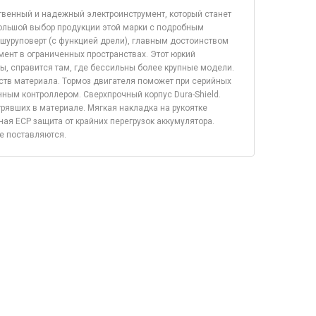
ственный и надежный электроинструмент, который станет
ольшой выбор продукции этой марки с подробным
 шуруповерт (с функцией дрели), главным достоинством
мент в ограниченных пространствах. Этот юркий
ы, справится там, где бессильны более крупные модели.
ств материала. Тормоз двигателя поможет при серийных
нным контроллером. Сверхпрочный корпус Dura-Shield.
рявших в материале. Мягкая накладка на рукоятке
ая ECP защита от крайних перегрузок аккумулятора.
е поставляются.