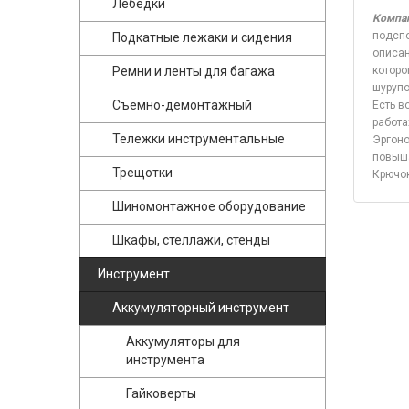
Лебедки
Компа
подспо
Подкатные лежаки и сидения
описан
Ремни и ленты для багажа
которо
шурупо
Съемно-демонтажный
Есть в
работа
Тележки инструментальные
Эргоно
повыша
Трещотки
Крючок
Шиномонтажное оборудование
Шкафы, стеллажи, стенды
Инструмент
Аккумуляторный инструмент
Аккумуляторы для
инструмента
Гайковерты