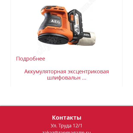
Подробнее
Аккумуляторная эксцентриковая
шлифовальн ...
Контакты
Ул. Труда 12/1
zakaz@zapmagazin.ru