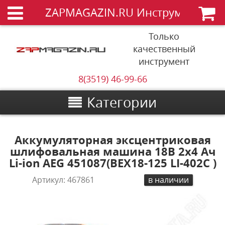
ZAPMAGAZIN.RU Инструменты
Только
качественный
инструмент
8(3519) 46-99-66
Категории
Аккумуляторная эксцентриковая
шлифовальная машина 18В 2х4 Ач
Li-ion AEG 451087(BEX18-125 LI-402C )
Артикул:
467861
в наличии