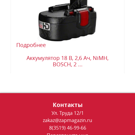
Подробнее
Аккумулятор 18 В, 2,6 Ач, NiMH,
BOSCH, 2 ...
Контакты
Ул. Труда 12/1
zakaz@zapmagazin.ru
8(3519) 46-99-66