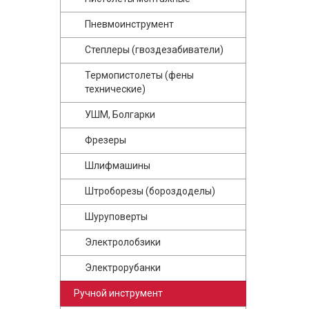
Пневмоинструмент
Степлеры (гвоздезабиватели)
Термопистолеты (фены
технические)
УШМ, Болгарки
Фрезеры
Шлифмашины
Штроборезы (бороздоделы)
Шуруповерты
Электролобзики
Электрорубанки
Ручной инструмент