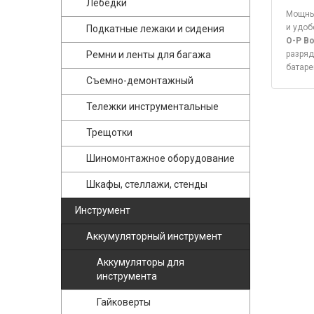
Лебедки
Мощные
и удоб
Подкатные лежаки и сидения
О-P B
Ремни и ленты для багажа
разряд
батаре
Съемно-демонтажный
Тележки инструментальные
Трещотки
Шиномонтажное оборудование
Шкафы, стеллажи, стенды
Инструмент
Аккумуляторный инструмент
Аккумуляторы для
инструмента
Гайковерты